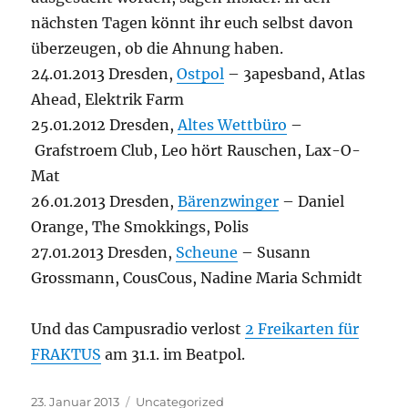
nächsten Tagen könnt ihr euch selbst davon
überzeugen, ob die Ahnung haben.
24.01.2013 Dresden,
Ostpol
– 3apesband, Atlas
Ahead, Elektrik Farm
25.01.2012 Dresden,
Altes Wettbüro
–
Grafstroem Club, Leo hört Rauschen, Lax-O-
Mat
26.01.2013 Dresden,
Bärenzwinger
– Daniel
Orange, The Smokkings, Polis
27.01.2013 Dresden,
Scheune
– Susann
Grossmann, CousCous, Nadine Maria Schmidt
Und das Campusradio verlost
2 Freikarten für
FRAKTUS
am 31.1. im Beatpol.
Veröffentlicht
Kategorien
23. Januar 2013
Uncategorized