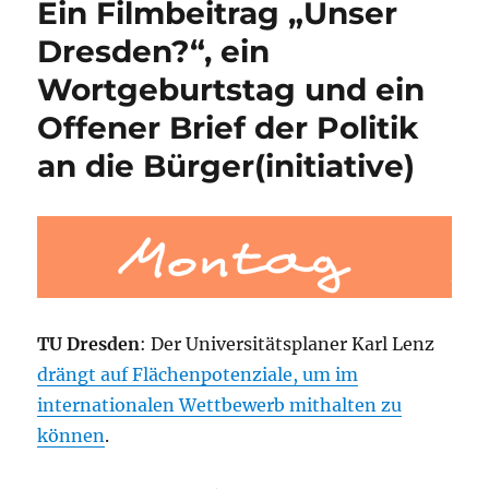
Ein Filmbeitrag „Unser
Kaufhausbau,
eine
Dresden?“, ein
Mahnwache
Wortgeburtstag und ein
für
Freiräume
Offener Brief der Politik
und
eine
an die Bürger(initiative)
Flaggenbestellu
für
die
BRN
TU Dresden
: Der Universitätsplaner Karl Lenz
drängt auf Flächenpotenziale, um im
internationalen Wettbewerb mithalten zu
können
.