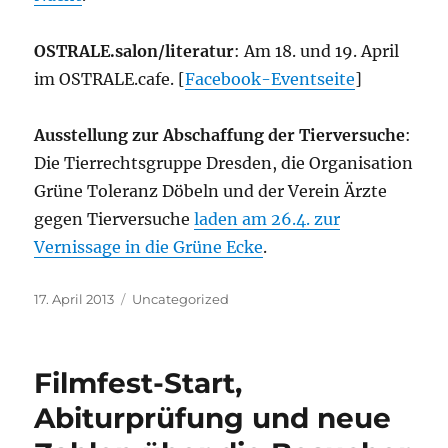
OSTRALE.salon/literatur
: Am 18. und 19. April
im OSTRALE.cafe. [
Facebook-Eventseite
]
Ausstellung zur Abschaffung der Tierversuche
:
Die Tierrechtsgruppe Dresden, die Organisation
Grüne Toleranz Döbeln und der Verein Ärzte
gegen Tierversuche
laden am 26.4. zur
Vernissage in die Grüne Ecke
.
Veröffentlicht
Kategorien
17. April 2013
Uncategorized
am
Filmfest-Start,
Abiturprüfung und neue