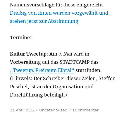
Namensvorschläge für diese eingereicht.
Dreißig von ihnen wurden vorgewählt und
stehen jetzt zur Abstimmung
.
Termine:
Kultur Tweetup
: Am 7. Mai wird in
Vorbereitung auf das STADTCAMP das
„Tweetup. Freiraum Elbtal“
stattfnden.
(Hinweis: Der Schreiber dieser Zeilen, Steffen
Peschel, ist an der Organisation und
Durchführung beteiligt.)
Veröffentlicht
Kategorien
zu
23. April 2013
Uncategorized
1 Kommentar
am
Ein
zu
großer