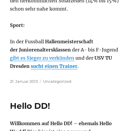
den herkömmlichen Solarzellen (14% bis 15%)
schon sehr nahe kommt.
Sport:
In der Fussball
Hallenmeisterschaft
der Juniorenaltersklassen
der A- bis F-Jugend
gibt es Sieger zu verkünden
und der
USV TU
Dresden
sucht einen Trainer
.
Veröffentlicht
Kategorien
21. Januar 2013
Uncategorized
am
Hello DD!
Willkommen auf Hello DD! – ehemals Hello