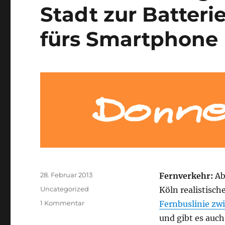
Stadt zur Batteri
fürs Smartphone 
Veröffentlicht
28. Februar 2013
Fernverkehr:
Ab
am
Kategorien
Uncategorized
Köln realistisch
zu
1 Kommentar
Fernbuslinie zwi
Ein
und gibt es auch
neues