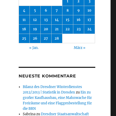
1
2
3
4
5
6
7
8
9
10
11
12
13
14
15
16
17
18
19
20
21
22
23
24
25
26
27
28
« Jan.
März »
NEUESTE KOMMENTARE
Bilanz des Dresdner Winterdienstes
2012/2013 | Statistik in Dresden
zu
Ein zu
großer Kaufhausbau, eine Mahnwache für
Freiräume und eine Flaggenbestellung für
die BRN
Sabrina
zu
Dresdner Staatsanwaltschaft