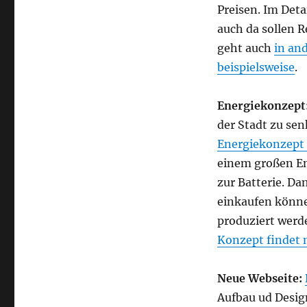
Preisen. Im Deta
Energiekonzept
macht
auch da sollen 
die
geht auch
in an
Stadt
beispielsweise
.
zur
Batterie,
während
Energiekonzept
eine
der Stadt zu se
App
fürs
Energiekonzept 
Smartphone
einem großen Ene
Dreck
zur Batterie. Da
beseitigt.
einkaufen könne
produziert werd
Konzept findet 
Neue Webseite:
Aufbau ud Desig