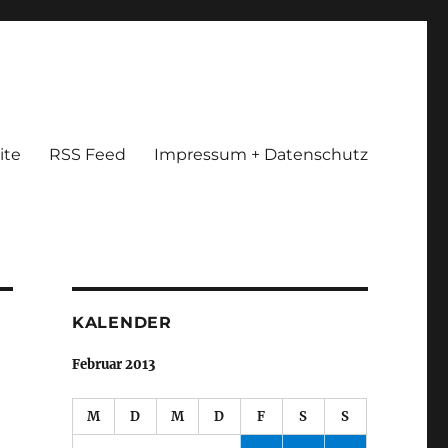
ite
RSS Feed
Impressum + Datenschutz
KALENDER
Februar 2013
M
D
M
D
F
S
S