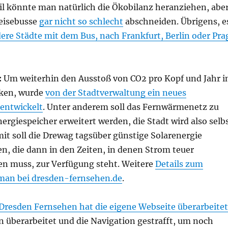
il könnte man natürlich die Ökobilanz heranziehen, abe
Reisebusse
gar nicht so schlecht
abschneiden. Übrigens, e
dere Städte mit dem Bus, nach Frankfurt, Berlin oder Pra
:
Um weiterhin den Ausstoß von CO2 pro Kopf und Jahr i
nken, wurde
von der Stadtverwaltung ein neues
entwickelt
. Unter anderem soll das Fernwärmenetz zu
rgiespeicher erweitert werden, die Stadt wird also selb
mit soll die Drewag tagsüber günstige Solarenergie
n, die dann in den Zeiten, in denen Strom teuer
en muss, zur Verfügung steht. Weitere
Details zum
man bei dresden-fernsehen.de
.
Dresden Fernsehen hat die eigene Webseite überarbeitet
n überarbeitet und die Navigation gestrafft, um noch