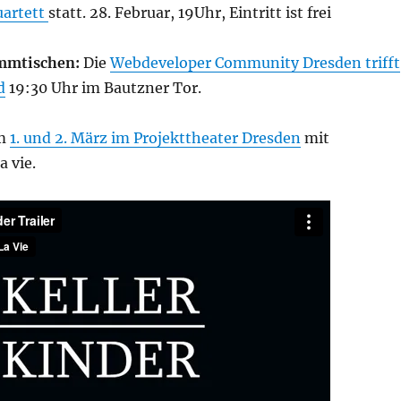
uartett
statt. 28. Februar, 19Uhr, Eintritt ist frei
mmtischen:
Die
Webdeveloper Community Dresden trifft
d
19:30 Uhr im Bautzner Tor.
m
1. und 2. März im Projekttheater Dresden
mit
 vie.