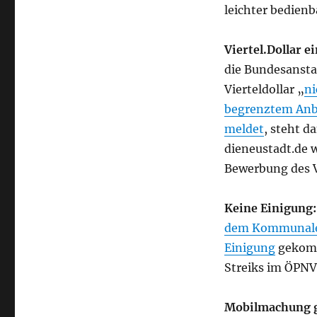
leichter bedienb
Viertel.Dollar ei
die Bundesansta
Vierteldollar „
ni
begrenztem Anbi
meldet
, steht d
dieneustadt.de 
Bewerbung des V
Keine Einigung:
dem Kommunale A
Einigung
gekomm
Streiks im ÖPNV 
Mobilmachung g