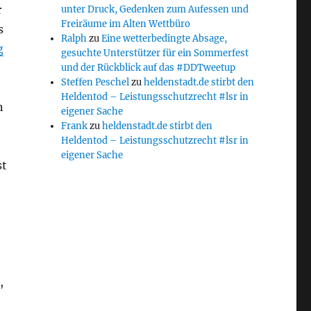
r
unter Druck, Gedenken zum Aufessen und
Freiräume im Alten Wettbüro
s
Ralph
zu
Eine wetterbedingte Absage,
g
gesuchte Unterstützer für ein Sommerfest
und der Rückblick auf das #DDTweetup
Steffen Peschel
zu
heldenstadt.de stirbt den
Heldentod – Leistungsschutzrecht #lsr in
n
eigener Sache
Frank
zu
heldenstadt.de stirbt den
Heldentod – Leistungsschutzrecht #lsr in
eigener Sache
st
,